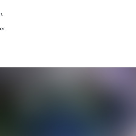
m.
er.