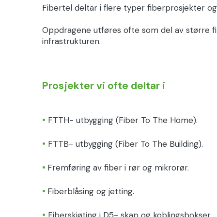
Fibertel deltar i flere typer fiberprosjekter o
Oppdragene utføres ofte som del av større fi
infrastrukturen.
Prosjekter vi ofte deltar i
•
FTTH- utbygging (Fiber To The Home).
•
FTTB- utbygging (Fiber To The Building).
•
Fremføring av fiber i rør og mikrorør.
•
Fiberblåsing og jetting.
•
Fiberskjøting i D5- skap og koblingsbokser.