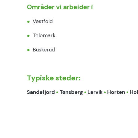
Områder vi arbeider i
●
Vestfold
●
Telemark
●
Buskerud
Typiske steder:
Sandefjord
•
Tønsberg
•
Larvik
•
Horten
•
Ho