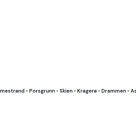
lmestrand
•
Porsgrunn
•
Skien
•
Kragerø
•
Drammen
•
A