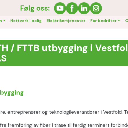
Følg oss:
n
Nettverk i bolig
Elektrikertjenester
For bedrifter
O
TH / FTTB utbygging i Vestfo
AS
tbygging
eiere, entreprenører og teknologileverandører i Vestfold,
 fra fremføring av fiber i trase til ferdig terminert forbi