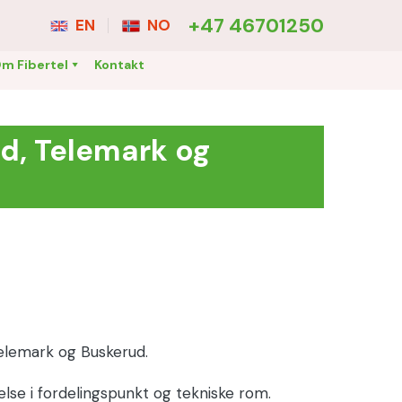
+47 46701250
EN
NO
m Fibertel
Kontakt
ld, Telemark og
 Telemark og Buskerud.
ndelse i fordelingspunkt og tekniske rom.