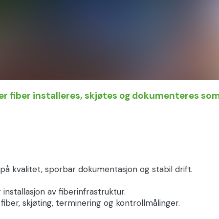
der fiber installeres, skjøtes og dokumenteres som
å kvalitet, sporbar dokumentasjon og stabil drift.
nstallasjon av fiberinfrastruktur.
iber, skjøting, terminering og kontrollmålinger.